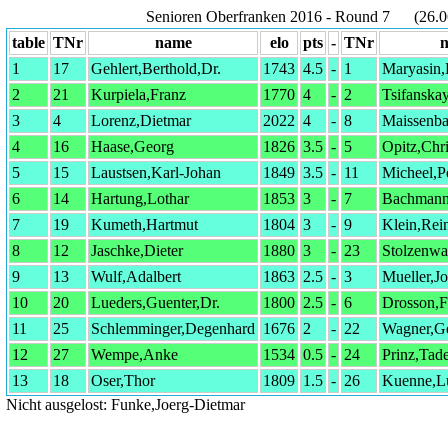
Senioren Oberfranken 2016 - Round 7 (26.06
table
TNr
name
elo
pts
-
TNr
1
17
Gehlert,Berthold,Dr.
1743
4.5
-
1
Maryasin,
2
21
Kurpiela,Franz
1770
4
-
2
Tsifanska
3
4
Lorenz,Dietmar
2022
4
-
8
Maissenba
4
16
Haase,Georg
1826
3.5
-
5
Opitz,Chri
5
15
Laustsen,Karl-Johan
1849
3.5
-
11
Micheel,P
6
14
Hartung,Lothar
1853
3
-
7
Bachmann
7
19
Kumeth,Hartmut
1804
3
-
9
Klein,Rei
8
12
Jaschke,Dieter
1880
3
-
23
Stolzenwa
9
13
Wulf,Adalbert
1863
2.5
-
3
Mueller,J
10
20
Lueders,Guenter,Dr.
1800
2.5
-
6
Drosson,F
11
25
Schlemminger,Degenhard
1676
2
-
22
Wagner,G
12
27
Wempe,Anke
1534
0.5
-
24
Prinz,Tad
13
18
Oser,Thor
1809
1.5
-
26
Kuenne,Lu
Nicht ausgelost: Funke,Joerg-Dietmar