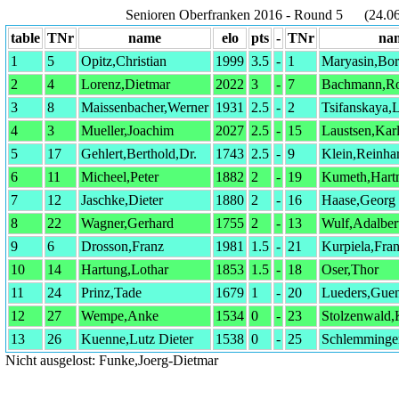
Senioren Oberfranken 2016 - Round 5 (24.06
table
TNr
name
elo
pts
-
TNr
na
1
5
Opitz,Christian
1999
3.5
-
1
Maryasin,Bor
2
4
Lorenz,Dietmar
2022
3
-
7
Bachmann,Ro
3
8
Maissenbacher,Werner
1931
2.5
-
2
Tsifanskaya,
4
3
Mueller,Joachim
2027
2.5
-
15
Laustsen,Kar
5
17
Gehlert,Berthold,Dr.
1743
2.5
-
9
Klein,Reinha
6
11
Micheel,Peter
1882
2
-
19
Kumeth,Hart
7
12
Jaschke,Dieter
1880
2
-
16
Haase,Georg
8
22
Wagner,Gerhard
1755
2
-
13
Wulf,Adalber
9
6
Drosson,Franz
1981
1.5
-
21
Kurpiela,Fra
10
14
Hartung,Lothar
1853
1.5
-
18
Oser,Thor
11
24
Prinz,Tade
1679
1
-
20
Lueders,Guen
12
27
Wempe,Anke
1534
0
-
23
Stolzenwald,
13
26
Kuenne,Lutz Dieter
1538
0
-
25
Schlemminge
Nicht ausgelost: Funke,Joerg-Dietmar