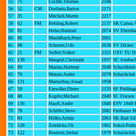
55
71
Lochte,Thomas
2106
56
52
CM
Dorfanis,Ilarion
2171
57
35
Mitchell,Martin
2217
58
62
FM
Behling,Robert
2137
SK Caissa 
59
81
Hehn,Hartmut
2074
SV Ebersba
60
86
Muehlbach,Peter
2061
61
98
Scharrer,Udo
2038
SV Dicker 
62
21
FM
Seifert,Volker
2321
USV TU Dr
63
139
Margraf,Christoph
1937
SC Ansbac
64
89
Marian,Hartmut
2048
Schachklub 
65
79
Matzat,Andre
2078
Schachclub
66
131
Mamyrbay,Assad
1958
67
59
Einwiller,Dieter
2155
SF Pfulling
68
88
Kupfer,Michael
2049
SC Friesen 
69
136
Hauff,Andre
1940
ESV 1949 E
70
78
Schiffer,Steve
2082
Freibauer 
71
84
Höller,Armin
2063
SK Bad Aib
72
128
Zemlicka,Vit
1962
Sokol-Prah
73
122
Beulertz,Stefan
1979
Schachclub 