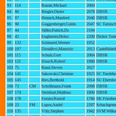
93
114
Ramin,Michael
2004
94
80
Riegler,Dieter
2078
DBSB
95
97
Heinich,Manfred
2040
DBSB
96
90
Guggenberger,Guido
2047
SC Tarrasc
97
44
Stiller,Patrick,Dr.
2194
98
42
Englmeier,Heinz
2200
Dicker Tur
99
132
Schinnerl,Werner
1952
100
107
Diotallevi,Maurizio
2013
Castelfidar
101
115
Schulz,Gert
2004
DBSB
102
121
Drasch,Robert
1980
DBSB
103
75
Rand,Steven
2027
104
141
Sakowski,Christian
1925
SC Tuerkhe
105
145
Ries,Berthold
1914
SU Ebersbe
106
73
CM
Schellmann,Frank
2098
DBSB
107
174
Steinhart,Matthias
1800
DBSB
108
178
Forster,Rudolf
1786
SK Friedbe
109
23
FM
Lupor,André
2297
Schachgeme
110
135
Völz,Stephan
1942
SVM Wilka