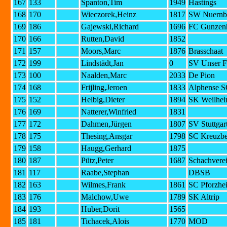
167
133
Spanton,Tim
1949
Hastings
168
170
Wieczorek,Heinz
1817
SW Nuernbe
169
186
Gajewski,Richard
1696
FC Gunzenh
170
166
Rutten,David
1852
171
157
Moors,Marc
1876
Brasschaat
172
199
Lindstädt,Jan
0
SV Unser F
173
100
Naalden,Marc
2033
De Pion
174
168
Frijling,Jeroen
1833
Alphense 
175
152
Helbig,Dieter
1894
SK Weilhe
176
169
Natterer,Winfried
1831
177
172
Dahmen,Jürgen
1807
SV Stuttgar
178
175
Thesing,Ansgar
1798
SC Kreuzbe
179
158
Haugg,Gerhard
1875
180
187
Pütz,Peter
1687
Schachvere
181
117
Raabe,Stephan
DBSB
182
163
Wilmes,Frank
1861
SC Pforzhe
183
176
Malchow,Uwe
1789
SK Altrip
184
193
Huber,Dorit
1565
185
181
Tichacek,Alois
1770
MOD