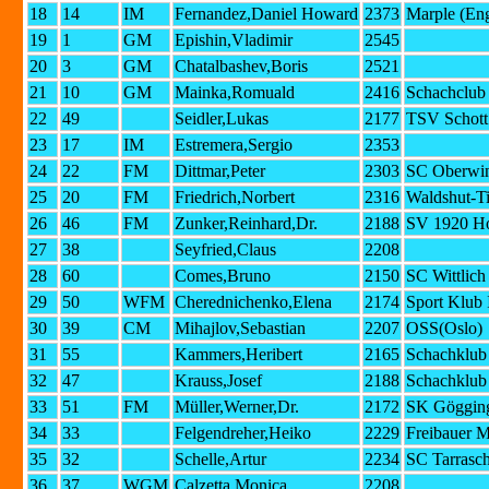
18
14
IM
Fernandez,Daniel Howard
2373
Marple (En
19
1
GM
Epishin,Vladimir
2545
20
3
GM
Chatalbashev,Boris
2521
21
10
GM
Mainka,Romuald
2416
Schachclub
22
49
Seidler,Lukas
2177
TSV Schott
23
17
IM
Estremera,Sergio
2353
24
22
FM
Dittmar,Peter
2303
SC Oberwin
25
20
FM
Friedrich,Norbert
2316
Waldshut-T
26
46
FM
Zunker,Reinhard,Dr.
2188
SV 1920 H
27
38
Seyfried,Claus
2208
28
60
Comes,Bruno
2150
SC Wittlich
29
50
WFM
Cherednichenko,Elena
2174
Sport Klub
30
39
CM
Mihajlov,Sebastian
2207
OSS(Oslo)
31
55
Kammers,Heribert
2165
Schachklub 
32
47
Krauss,Josef
2188
Schachklub 
33
51
FM
Müller,Werner,Dr.
2172
SK Göggin
34
33
Felgendreher,Heiko
2229
Freibauer 
35
32
Schelle,Artur
2234
SC Tarrasc
36
37
WGM
Calzetta,Monica
2208