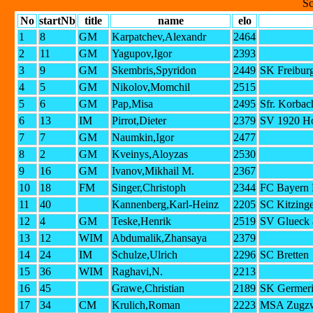
Sc
No
startNb
title
name
elo
1
8
GM
Karpatchev,Alexandr
2464
2
11
GM
Yagupov,Igor
2393
3
9
GM
Skembris,Spyridon
2449
SK Freiburg
4
5
GM
Nikolov,Momchil
2515
5
6
GM
Pap,Misa
2495
Sfr. Korbac
6
13
IM
Pirrot,Dieter
2379
SV 1920 H
7
7
GM
Naumkin,Igor
2477
8
2
GM
Kveinys,Aloyzas
2530
9
16
GM
Ivanov,Mikhail M.
2367
10
18
FM
Singer,Christoph
2344
FC Bayern 
11
40
Kannenberg,Karl-Heinz
2205
SC Kitzing
12
4
GM
Teske,Henrik
2519
SV Glueck a
13
12
WIM
Abdumalik,Zhansaya
2379
14
24
IM
Schulze,Ulrich
2296
SC Bretten
15
36
WIM
Raghavi,N.
2213
16
45
Grawe,Christian
2189
SK Germer
17
34
CM
Krulich,Roman
2223
MSA Zugzw