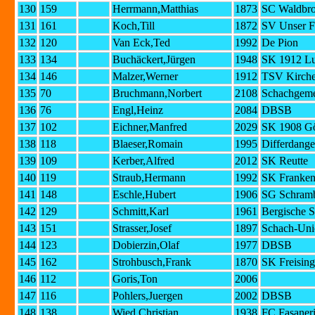
130
159
Herrmann,Matthias
1873
SC Waldbr
131
161
Koch,Till
1872
SV Unser F
132
120
Van Eck,Ted
1992
De Pion
133
134
Buchäckert,Jürgen
1948
SK 1912 Lu
134
146
Malzer,Werner
1912
TSV Kirche
135
70
Bruchmann,Norbert
2108
Schachgeme
136
76
Engl,Heinz
2084
DBSB
137
102
Eichner,Manfred
2029
SK 1908 G
138
118
Blaeser,Romain
1995
Differdange
139
109
Kerber,Alfred
2012
SK Reutte
140
119
Straub,Hermann
1992
SK Franken
141
148
Eschle,Hubert
1906
SG Schramb
142
129
Schmitt,Karl
1961
Bergische 
143
151
Strasser,Josef
1897
Schach-Uni
144
123
Dobierzin,Olaf
1977
DBSB
145
162
Strohbusch,Frank
1870
SK Freising
146
112
Goris,Ton
2006
147
116
Pohlers,Juergen
2002
DBSB
148
138
Wied,Christian
1938
FC Fasaneri