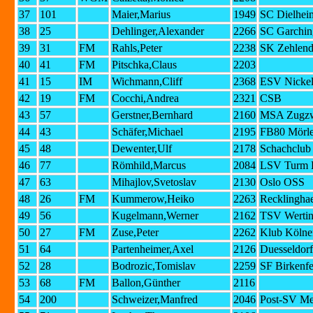
37
101
Maier,Marius
1949
SC Dielhei
38
25
Dehlinger,Alexander
2266
SC Garchin
39
31
FM
Rahls,Peter
2238
SK Zehlendo
40
41
FM
Pitschka,Claus
2203
41
15
IM
Wichmann,Cliff
2368
ESV Nickel
42
19
FM
Cocchi,Andrea
2321
CSB
43
57
Gerstner,Bernhard
2160
MSA Zugzw
44
43
Schäfer,Michael
2195
FB80 Mörle
45
48
Dewenter,Ulf
2178
Schachclub
46
77
Römhild,Marcus
2084
LSV Turm L
47
63
Mihajlov,Svetoslav
2130
Oslo OSS
48
26
FM
Kummerow,Heiko
2263
Recklingha
49
56
Kugelmann,Werner
2162
TSV Wertin
50
27
FM
Zuse,Peter
2262
Klub Kölne
51
64
Partenheimer,Axel
2126
Duesseldorf
52
28
Bodrozic,Tomislav
2259
SF Birkenfe
53
68
FM
Ballon,Günther
2116
54
200
Schweizer,Manfred
2046
Post-SV M