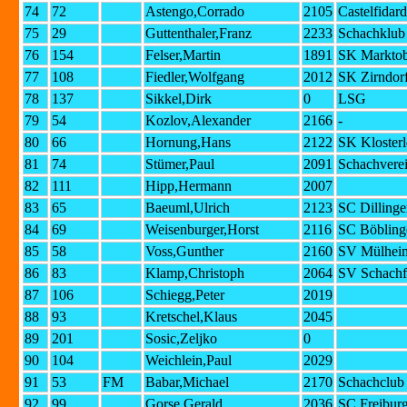
74
72
Astengo,Corrado
2105
Castelfidar
75
29
Guttenthaler,Franz
2233
Schachklub 
76
154
Felser,Martin
1891
SK Marktob
77
108
Fiedler,Wolfgang
2012
SK Zirndorf
78
137
Sikkel,Dirk
0
LSG
79
54
Kozlov,Alexander
2166
-
80
66
Hornung,Hans
2122
SK Klosterl
81
74
Stümer,Paul
2091
Schachverei
82
111
Hipp,Hermann
2007
83
65
Baeuml,Ulrich
2123
SC Dilling
84
69
Weisenburger,Horst
2116
SC Böbling
85
58
Voss,Gunther
2160
SV Mülheim
86
83
Klamp,Christoph
2064
SV Schachf
87
106
Schiegg,Peter
2019
88
93
Kretschel,Klaus
2045
89
201
Sosic,Zeljko
0
90
104
Weichlein,Paul
2029
91
53
FM
Babar,Michael
2170
Schachclub
92
99
Gorse,Gerald
2036
SC Freibur