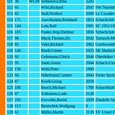
111
30
WGM
Semenova,Irina
2243
112
91
Wörl,Richard
2047
SW Nuernbe
113
82
Stull,Norbert
2069
Le Cavalier
114
171
Auschkalnis,Reinhard
1814
Schachclub
115
144
Lotz,Ralf
1901
SC 1952 Ob
116
165
Funke,Jörg-Dietmar
1856
Schachclub
117
96
Mack,Thomas,Dr.
2042
Tarrasch-M
118
85
Valet,Richard
2062
Greifswald
119
140
Riedl,Günter
1925
SK Marktob
120
92
Gehrmann,Ulrich
2046
Oberbilker 
121
95
Santl,Anton
2044
Schach-Uni
122
156
Wahl,Peter
1909
123
94
Hillebrand,Carsten
2044
Freier Spor
124
87
Knoll,Georg
2058
125
180
Busch,Michael
1780
Schachklub
126
67
Tolhuizen,Ludo
2120
127
103
Kievelitz,Bernd
2029
Zitadelle S
128
113
Benischek,Wolfgang
0
129
61
Müller,Martin
2139
SV Unser F