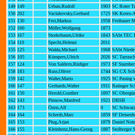
149
149
Urban,Rudolf
1903
SC Roter Tu
150
202
Vaclahovsky,Gerhard
1725
SK Keres-A
151
130
Frei,Markus
1958
Freibauer 
152
160
Müller,Wolfgang
1873
153
167
Storkebaum,Ulrike
1843
SAbt TEC 
154
110
Specht,Helmut
2011
155
125
Walda,Michael
1968
SAbt Niede
156
105
Kümpers,Ulrich
2026
SC Tarrasc
157
124
Von Saldern,Rüdiger
1973
SF Starnber
158
183
Russ,Oliver
1744
SG CX Sch
159
142
Walter,Mario
1925
SC Pasing 
160
147
Gerhards,Walter
1911
Ratinger S
161
150
Herold,Gunther
1897
SC Obergü
162
143
Pinnow,Manfred
1921
DBSB
163
173
Özen,Alf
0
SC Schwarz
164
164
Schreib,Marc
1859
SF Deisenh
165
153
Plug,Arjan
1879
Daniel Not
166
155
Kleinhenz,Hans-Georg
1887
Stolberger 