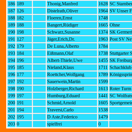
186
189
Thonig,Manfred
1628
SC Starnbe
187
126
Distelrath,Oliver
1964
SV Unser F
188
182
Floeren,Ernst
1748
189
188
Bangert,Rüdiger
1665
Ohne
190
198
Schwarz,Susanne
1374
SK Germeri
191
127
Jäger,Erich,Dr.
1963
Post SV Ne
192
179
De Luna,Alberto
1784
193
184
Eißmann,Olaf
1738
Stuttgarter
194
196
Albert-Thiele,Uwe
1455
SK Freibur
195
185
Nieland,Klaus
1711
Schachklub 
196
177
Roettcher,Wolfgang
1789
Königsspri
197
192
Sauerwein,Martin
1599
198
190
Holzberger,Richard
1613
Roter Turm
199
197
Humburg,Eduard
1441
SC Wolfrats
200
191
Schmid,Arnold
1605
Sportgemein
201
194
Traversi,Carlo
1538
202
195
D Aste,Federico
1479
203
0
spielfrei
0